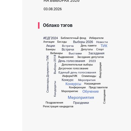
НА ВЫБОРАХ 2026
03.08.2026
Облако тэгов
#ЕДГ2024
Библиотечный фонд
Избиратели
Выборы 2026
Новости
Агитации
Беседы
ТИК
Акции
Встреча
День памяти
Встречи
Банеры
Депутаты
Спорт
Заседания
Выставки
Вебинары
Выборы 2018
Выдвижение
Заседание депутатов
Документы ТИК
День голосования
2023
Инаугурации
Дополнительные выборы
Досрочное голосование
Единый день голосования
ИнформУИК
Олимпиады
Конкурс
Семинары
Меропрития
Конкурсы
Кандидаты
Награждения
Конференции
Представители
Обучение
Мероприятие
Совещание
Мероприятия
Праздники
Поздравления
Регистрация кандидатов