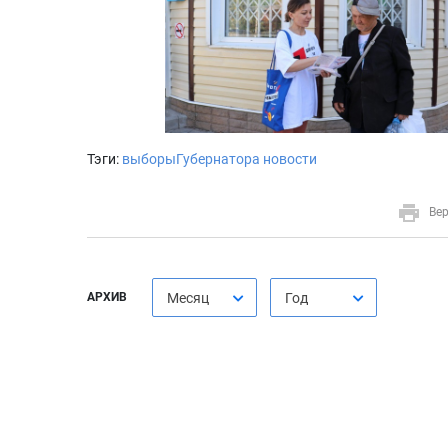
Тэги:
выборыГубернатора
новости
Вер
АРХИВ
Месяц
Год