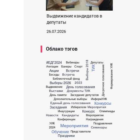
Выдвижение кандидатов в
депутаты
26.07.2026
Облако тэгов
#ЕДГ2024
Выборы 2018
Вебинары
Депутаты
Формирование УИК
Агитации
Банеры
Спорт
Досрочное голосование
ТИК
Акции
Встречи
Встреча
Беседы
Библиотечный фонд
Выборы 2026
2023
День голосования
Выдвижение
Выставки
Документы ТИК
День памяти
Заседание депутатов
Дополнительные выборы
ИнформУИК
Конкурсы
Единый день голосования
Заседания
Меропрития
Избиратели
Конкурс
Инаугурации
Олимпиады
Новости
Кандидаты
Мероприятие
Конференции
Награждения
УИК
Поздравления
Мероприятия
Семинары
2024
Обучение
Представители
Праздники