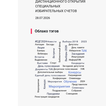
ДИСТАНЦИОННОГО ОТКРЫТИЯ
СПЕЦИАЛЬНЫХ
ИЗБИРАТЕЛЬНЫХ СЧЕТОВ
28.07.2026
Облако тэгов
#ЕДГ2024
Новости
Выборы 2018
2023
Библиотечный фонд
Агитации
Беседы
Депутаты
Выборы 2026
Акции
День памяти
Встречи
ТИК
Банеры
Избиратели
Заседания
Вебинары
Встреча
Инаугурации
Выдвижение
ИнформУИК
Выставки
Кандидаты
Спорт
День голосования
Заседание депутатов
Документы ТИК
Досрочное голосование
УИК
Конкурсы
Дополнительные выборы
Единый день голосования
Награждения
Конференции
Олимпиады
Мероприятие
Обучение
Конкурс
Меропрития
2024
Представители
Мероприятия
Семинары
Поздравления
Собрания
Праздники
Совещание
Регистрация кандидатов