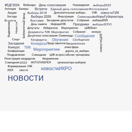
#ЕДГ2024
День голосования
выборы2023
Вебинары
Награждения
Встречи
Единый день голосования
Фотогалерея
Агитации
Банеры
Акции
новостиТИК
Выборы 2018
Дополнительные выборы
УИК
Библиотечный фонд
Выборы 2026
выборыГубернатора
Семинары
Беседы
Инаугурации
Встреча
Выставки
Заседание депутатов
Собрание
выборы2025
Праздники
Выдвижение
Новости
выборыЗСРО
День памяти
ИнформУИК
Депутаты
Избиратели
Мероприятие
ЦИК30лет
Документы ТИК
Меропрития
Собрания
конкурс
Сообщения
Досрочное голосование
Олимпиады
новостиЦИК
Обучение
Кандидаты
Сообщение
Спорт
Конкурсы
Заседания
Уведомления
Представители
ТИК
Конкурс
атмосфера
Мероприятия
Конференции
дорога_на_выборы
Поздравления
Совещание
ЦИК всероссийская тренировка
Регистрация кандидатов
Уведомление
2023
Совещания
ФОТОГАЛЕРЕЯ
организаторы выборов
Формирование УИК
новостиИКРО
2024
нвости
новости