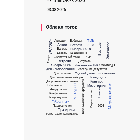
НА ВЫБОРАХ 2026
03.08.2026
Облако тэгов
ТИК
Агитации
Вебинары
#ЕДГ2024
Выставки
Заседания
Акции
Встреча
2023
Выборы 2018
Банеры
Беседы
Выдвижение
Спорт
Библиотечный фонд
УИК
Встречи
Депутаты
Выборы 2026
Документы ТИК
Олимпиады
День голосования
Заседание депутатов
Единый день голосования
День памяти
Кандидаты
Дополнительные выборы
Конкурс
ИнформУИК
Досрочное голосование
Мероприятия
Конкурсы
Меропрития
Избиратели
Новости
Инаугурации
Мероприятие
Конференции
Представители
Награждения
Обучение
Поздравления
2024
Праздники
Регистрация кандидатов