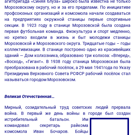
агитбригада «Синяя блуза» широко была известна не только
Морозовскому округу, но и за его пределами. По инициативе
профсоюзных организаций и комсомола начали создаваться
на предприятиях окружной станицы первые спортивные
секции. В 1923 году в станице Морозовской была создана
первая футбольная команда. Физкультура и спорт медленно,
но крепко входили в жизнь и быт молодежи станицы
Морозовской и Морозовского округа. Тридцатые годы – годы
коллективизации. В станице построено одно из красивейших
зданий — Дом колхозника, образовано три колхоза: «Вперед»,
«Восход», «Гигант». В 1938 году станица Морозовская была
преобразована в рабочий посёлок, а 29 мая 1941года по Указу
Президиума Верховного Совета РСФСР рабочий посёлок стал
называться городом Морозовском.
Великая Отечественная…
Мирный, созидательный труд советских людей прервала
война. В первый же день войны в городе был создан
истребительный батальон. Им
командовал секретарь райкома
комсомола Иван Бочаров. Бойцы