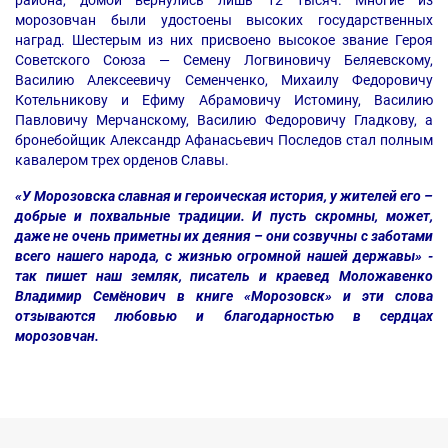
района, домой вернулись лишь 12 тысяч. Многие из
морозовчан были удостоены высоких государственных
наград. Шестерым из них присвоено высокое звание Героя
Советского Союза — Семену Логвиновичу Беляевскому,
Василию Алексеевичу Семенченко, Михаилу Федоровичу
Котельникову и Ефиму Абрамовичу Истомину, Василию
Павловичу Мерчанскому, Василию Федоровичу Гладкову, а
бронебойщик Александр Афанасьевич Последов стал полным
кавалером трех орденов Славы.
«У Морозовска славная и героическая история, у жителей его –
добрые и похвальные традиции. И пусть скромны, может,
даже не очень приметны их деяния – они созвучны с заботами
всего нашего народа, с жизнью огромной нашей державы» -
так пишет наш земляк, писатель и краевед Моложавенко
Владимир Семёнович в книге «Морозовск» и эти слова
отзываются любовью и благодарностью в сердцах
морозовчан.