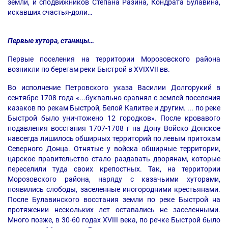
земли, и сподвижников Степана Разина, Кондрата Булавина,
искавших счастья-доли…
Первые хутора, станицы…
Первые поселения на территории Морозовского района
возникли по берегам реки Быстрой в XVIXVII вв.
Во исполнение Петровского указа Василии Долгорукий в
сентябре 1708 года «...буквально сравнял с землей поселения
казаков по рекам Быстрой, Белой Калитве и другим. ... по реке
Быстрой было уничтожено 12 городков». После кровавого
подавления восстания 1707-1708 г на Дону Войско Донское
навсегда лишилось обширных территорий по левым притокам
Северного Донца. Отнятые у войска обширные территории,
царское правительство стало раздавать дворянам, которые
переселили туда своих крепостных. Так, на территории
Морозовского района, наряду с казачьими хуторами,
появились слободы, заселенные иногородними крестьянами.
После Булавинского восстания земли по реке Быстрой на
протяжении нескольких лет оставались не заселенными.
Много позже, в 30-60 годах XVIII века, по речке Быстрой было