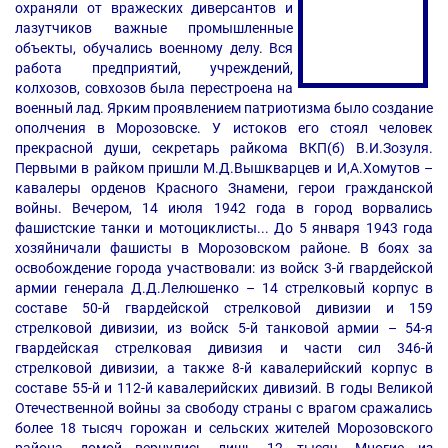
охраняли от вражеских диверсантов и
лазутчиков важные промышленные
объекты, обучались военному делу. Вся
работа предприятий, учреждений,
колхозов, совхозов была перестроена на
военный лад. Ярким проявлением патриотизма было создание
ополчения в Морозовске. У истоков его стоял человек
прекрасной души, секретарь райкома ВКП(б) В.И.Зозуля.
Первыми в райком пришли М.Д.Вышкварцев и И,А.Хомутов –
кавалеры орденов Красного Знамени, герои гражданской
войны. Вечером, 14 июля 1942 года в город ворвались
фашистские танки и мотоциклисты... До 5 января 1943 года
хозяйничали фашисты в Морозовском районе. В боях за
освобождение города участвовали: из войск 3-й гвардейской
армии генерала Д.Д.Лелюшенко – 14 стрелковый корпус в
составе 50-й гвардейской стрелковой дивизии и 159
стрелковой дивизии, из войск 5-й танковой армии – 54-я
гвардейская стрелковая дивизия и части сил 346-й
стрелковой дивизии, а также 8-й кавалерийский корпус в
составе 55-й и 112-й кавалерийских дивизий. В годы Великой
Отечественной войны за свободу страны с врагом сражались
более 18 тысяч горожан и сельских жителей Морозовского