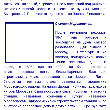
Латышев, Нагорный, Черкассы. Все 6 поселений подчинялись
Верхне-Обливской волости. Населенные пункты Костино-
Быстрянский, Проциков входили в состав Яновской волости».
Станция Морозовская.
После земельной реформы
1861 года торговое и
земледелие на Дону быстро
развивалось. Для вывоза в
Москву, В Петербург и на
экспорт, понадобились новые
линии железных дорог. В
период с 1898 года по 1900 год была построена
железнодорожная ветка Лихая-Царицын. Благодаря
строительству железнодорожной ветки Царицын - Лихая,
быстрыми темпами стала развиваться экономика
Морозовского района. На линии Царицын - Лихая, недалеко от
хутора Морозова, была построена самая крупная на участке
станция, названная соименным хутору названием
Морозовская. Одновременно со строительством станции было
выстроено паровозное депо и другие службы. В ре- зультате