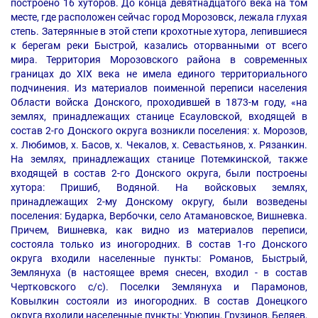
построено 16 хуторов. До конца девятнадцатого века на том
месте, где расположен сейчас город Морозовск, лежала глухая
степь. Затерянные в этой степи крохотные хутора, лепившиеся
к берегам реки Быстрой, казались оторванными от всего
мира. Территория Морозовского района в современных
границах до XIX века не имела единого территориального
подчинения. Из материалов поименной переписи населения
Области войска Донского, проходившей в 1873-м году, «на
землях, принадлежащих станице Есауловской, входящей в
состав 2-го Донского округа возникли поселения: х. Морозов,
х. Любимов, х. Басов, х. Чекалов, х. Севастьянов, х. Рязанкин.
На землях, принадлежащих станице Потемкинской, также
входящей в состав 2-го Донского округа, были построены
хутора: Пришиб, Водяной. На войсковых землях,
принадлежащих 2-му Донскому округу, были возведены
поселения: Бударка, Вербочки, село Атамановское, Вишневка.
Причем, Вишневка, как видно из материалов переписи,
состояла только из иногородних. В состав 1-го Донского
округа входили населенные пункты: Романов, Быстрый,
Землянуха (в настоящее время снесен, входил - в состав
Чертковского с/с). Поселки Землянуха и Парамонов,
Ковылкин состояли из иногородних. В состав Донецкого
округа входили населенные пункты: Урюпин, Грузинов, Беляев,