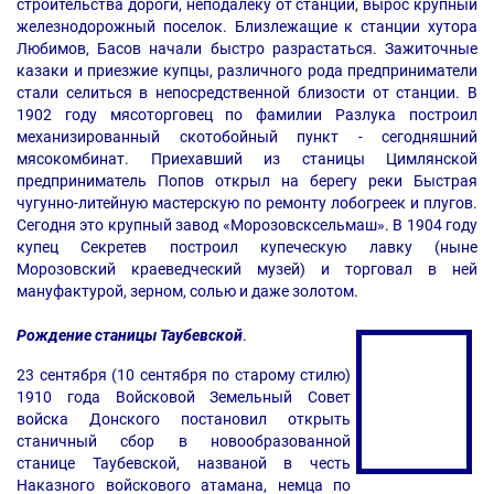
строительства дороги, неподалеку от станции, вырос крупный
железнодорожный поселок. Близлежащие к станции хутора
Любимов, Басов начали быстро разрастаться. Зажиточные
казаки и приезжие купцы, различного рода предприниматели
стали селиться в непосредственной близости от станции. В
1902 году мясоторговец по фамилии Разлука построил
механизированный скотобойный пункт - сегодняшний
мясокомбинат. Приехавший из станицы Цимлянской
предприниматель Попов открыл на берегу реки Быстрая
чугунно-литейную мастерскую по ремонту лобогреек и плугов.
Сегодня это крупный завод «Морозовсксельмаш». В 1904 году
купец Секретев построил купеческую лавку (ныне
Морозовский краеведческий музей) и торговал в ней
мануфактурой, зерном, солью и даже золотом.
Рождение станицы Таубевской
.
23 сентября (10 сентября по старому стилю)
1910 года Войсковой Земельный Совет
войска Донского постановил открыть
станичный сбор в новообразованной
станице Таубевской, названой в честь
Наказного войскового атамана, немца по