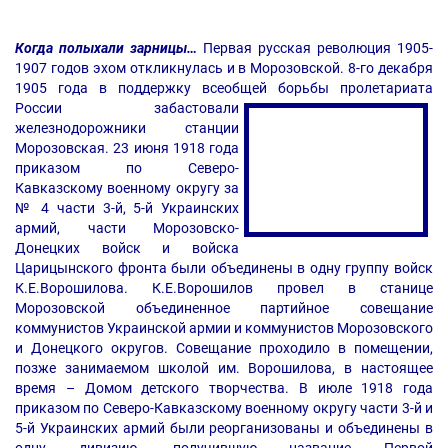
Когда полыхали зарницы…
Первая русская революция 1905-
1907 годов эхом откликнулась и в Морозовской. 8-го декабря
1905 года в поддержку всеобщей борьбы пролетариата
России забастовали
железнодорожники станции
Морозовская. 23 июня 1918 года
приказом по Северо-
Кавказскому военному округу за
№ 4 части 3-й, 5-й Украинских
армий, части Морозовско-
Донецких войск и войска
Царицынского фронта были объединены в одну группу войск
К.Е.Ворошилова. К.Е.Ворошилов провел в станице
Морозовской объединенное партийное совещание
коммунистов Украинской армии и коммунистов Морозовского
и Донецкого округов. Совещание проходило в помещении,
позже занимаемом школой им. Ворошилова, в настоящее
время – Домом детского творчества. В июле 1918 года
приказом по Северо-Кавказскому военному округу части 3-й и
5-й Украинских армий были реорганизованы и объединены в