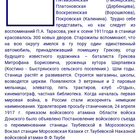
Пятиизбянская (Пионерская),
Платоновская (Дербенцева),
Воскресенская (Ворошилова),
Покровская (Калинина). Трудно себе
представить, но как следует из
воспоминаний П.А. Тарасова, уже к осени 1911года в станице
красовалось 300 новых дворов. Старожилы вспоминают, что
на всю округу имелся в ту пору один- единственный
автомобиль, принадлежавший помещику Грекову, отцу
будущего известного художника – баталиста Грекова
Митрофана Борисовича, уроженца хутора Шарпаевка
(Костино - Быстрянского сельского поселения.). Шли годы.
Станица растёт и развивается. Строятся магазины, школы,
возводятся церкви. Появляются 3 ветряные и 2 паровые
мельницы, элеватор, пять трактиров, клуб «Отдых»,
кинематограф, частная библиотека. Когда началась первая
мировая война, в России стали искоренять немецкие
наименования. Удовлетворив просьбу станичников, 24 апреля
1917 г. приказом войскового атамана Области войска
Донского было объявлено Постановление войскового съезда
о переименовании станицы Таубевской в Морозовскую.
Вокзал станции Морозовская Казаки ст.Таубевской Наказной
войсковой атаман Ф.Ф.Таубе