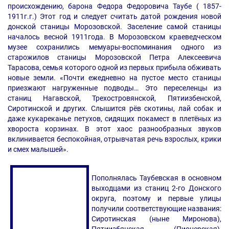
происхождению, барона Федора Федоровича Таубе ( 1857-
1911г.г.) Этот год и следует считать датой рождения новой
донской станицы Морозовской. Заселение самой станицы
началось весной 1911года. В Морозовском краеведческом
музее сохранились мемуары-воспоминания одного из
старожилов станицы Морозовской Петра Алексеевича
Тарасова, семья которого одной из первых прибыла обживать
новые земли. «Почти ежедневно на пустое место станицы
приезжают нагруженные подводы… Это переселенцы из
станиц Нагавской, Трехостровянской, Пятиизбенской,
Сиротинской и других. Слышится рёв скотины, лай собак и
даже кукареканье петухов, сидящих покамест в плетёных из
хвороста корзинах. В этот хаос разнообразных звуков
вклинивается беспокойная, отрывчатая речь взрослых, крики
и смех малышей».
Пополнялась Таубевская в основном
выходцами из станиц 2-го Донского
округа, поэтому и первые улицы
получили соответствующие названия:
Сиротинская (ныне Миронова),