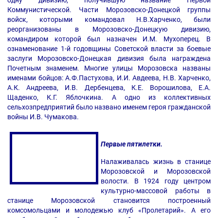
одну дивизию, получившую название Первой
Коммунистической. Части Морозовско-Донецкой группы
войск, которыми командовал Н.В.Харченко, были
реорганизованы в Морозовско-Донецкую дивизию,
командиром которой был назначен И.М. Мухоперец. В
ознаменование 1-й годовщины Советской власти за боевые
заслуги Морозовско-Донецкая дивизия была награждена
Почетным знаменем. Многие улицы Морозовска названы
именами бойцов: А.Ф.Пастухова, И.И. Авдеева, Н.В. Харченко,
А.К. Андреева, И.В. Дербенцева, К.Е. Ворошилова, Е.А.
Щаденко, К.Г. Яблочкина. А одно из коллективных
сельхозпредприятий было названо именем героя гражданской
войны И.В. Чумакова.
Первые пятилетки.
Налаживалась жизнь в станице
Морозовской и Морозовской
волости. В 1924 году центром
культурно-массовой работы в
станице Морозовской становится построенный
комсомольцами и молодежью клуб «Пролетарий». А его