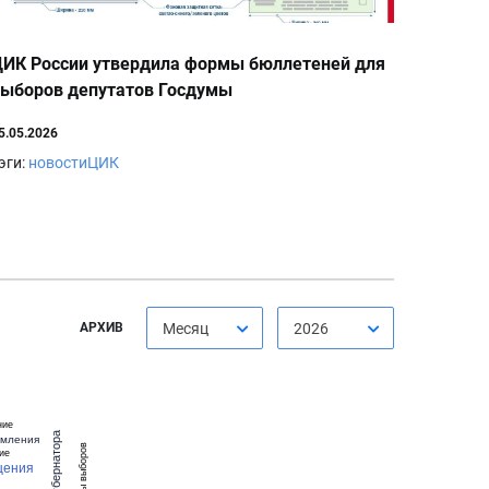
ИК России утвердила формы бюллетеней для
ыборов депутатов Госдумы
5.05.2026
эги:
новостиЦИК
АРХИВ
Месяц
2026
ние
выборыГубернатора
омления
ие
щения