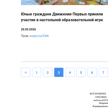
Юные граждане Движения Первых приняли
участие в настольной образовательной игре
«Terra Democratia – Земля демократии»
20.05.2026
Тэги:
новостиТИК
1
2
3
4
5
6
7
ФОТОГАЛЕРЕЯ
атмосфера
выборы202
Уведомл
Формирование