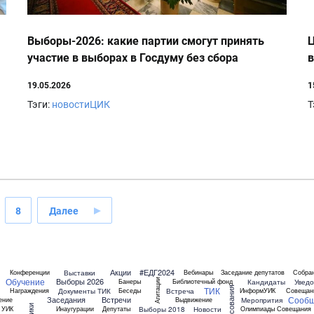
Выборы-2026: какие партии смогут принять
Ц
участие в выборах в Госдуму без сбора
в
подписей
19.05.2026
1
Тэги:
новостиЦИК
Т
8
Далее
Акции
#ЕДГ2024
Выставки
Конференции
Вебинары
Заседание депутатов
Собра
Обучение
Выборы 2026
Агитации
Кандидаты
Увед
Банеры
Библиотечный фонд
ТИК
3
Документы ТИК
Встреча
Награждения
Беседы
ИнформУИК
Совещан
Сооб
Заседания
Встречи
Меропрития
ение
Выдвижение
Выборы 2018
Новости
 УИК
Инаугурации
Депутаты
Олимпиады
Совещания