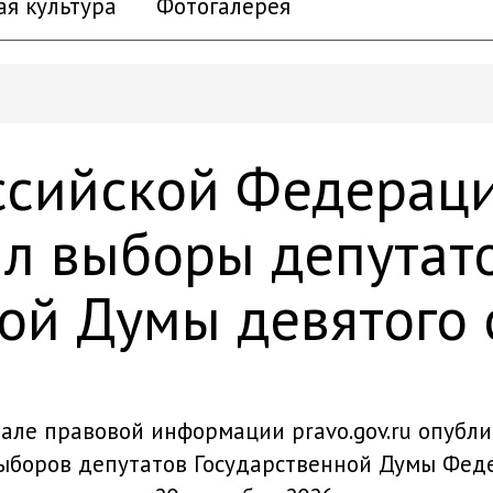
ая культура
Фотогалерея
ссийской Федерац
ил выборы депутат
ой Думы девятого 
але правовой информации pravo.gov.ru
опубли
ыборов депутатов Государственной Думы Феде